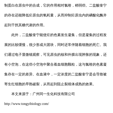
制蛋白在原虫中的合成，它的作用相对氯喹，稍弱些。二盐酸奎宁
的存在还能降低疟原虫的氧耗量，从而抑制疟原虫内的磷酸化酶并
起到干扰其糖代谢的作用。
此外，二盐酸奎宁能使疟的色素发生凝集，但是凝集的过程发
展的比较缓慢，很少形成大团块，同时还常伴随着细胞的死亡。我
们通过电子显微镜观察，可见原虫的核和外膜出现肿胀的现象，还
有小空泡，在这些小空泡中聚合着血细胞颗粒，这与氯喹的色素凝
集存在一定的差异。在血液中，一定浓度的二盐酸奎宁是会导致被
寄生红细胞的早熟破裂，从而起到阻止裂殖体成熟的效果。
本文来源于：广州同一生化科技有限公司
http://www.tongyibiology.com/