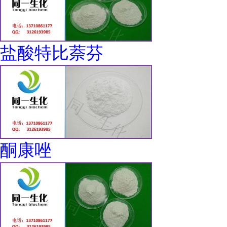
盐酸特比萘芬
酮康唑