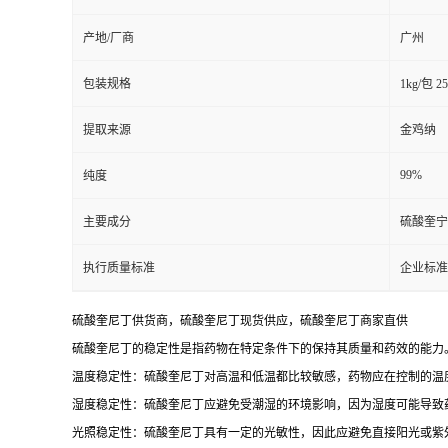
产地/厂商
广州
包装规格
1kg/包 2
提取来源
金鸡纳
99%
纯度
主要成分
硫酸奎宁
执行质量标准
企业标准
硫酸奎尼丁供货商，硫酸奎尼丁现货供应，硫酸奎尼丁商家直供
硫酸奎尼丁的稳定性是指药物在特定条件下的保持其质量和药效的能力
温度稳定性：硫酸奎尼丁对高温和低温都比较敏感，药物应在控制的温度
湿度稳定性：硫酸奎尼丁应避免受潮湿的环境影响，因为湿度可能导致
光照稳定性：硫酸奎尼丁具有一定的光敏性，因此应避免直接阳光或紫