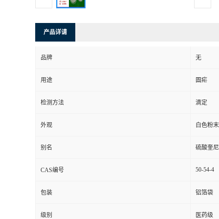
产品详请
品牌
无
用途
圄疟
检测方法
滴定
外观
白色粉末
别名
硫酸奎尼
50-54-4
CAS编号
包装
铝箔袋
级别
医药级