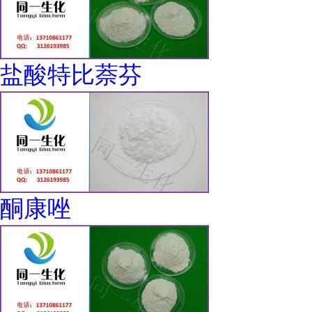
盐酸特比萘芬
酮康唑