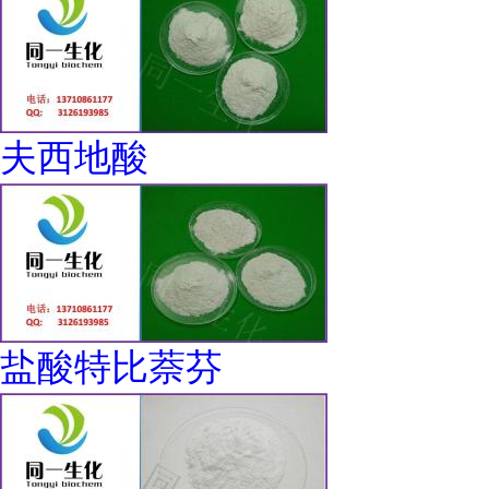
夫西地酸
盐酸特比萘芬