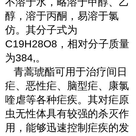
不溶于水，略溶于甲醇、乙
醇，溶于丙酮，易溶于氯
仿。其分子式为
C19H28O8
，相对分子质量
384,
为
。
青蒿琥酯可用于治疗间日
疟、恶性疟、脑型疟、康氯
喹虐等各种疟疾。其对疟原
虫无性体具有较强的杀灭作
用，能够迅速控制疟疾的发