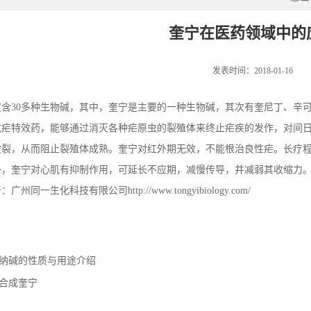
奎宁在医药领域中的
发表时间：2018-01-16
皮含
30
多种生物碱，其中，奎宁是主要的一种生物碱，其次有奎尼丁、辛
抗疟特效药，能够通过消灭各种疟原虫的裂殖体来终止疟疾的发作，对间
破裂，从而阻止裂殖体成熟。奎宁对红外期无效，不能根治良性疟。长疗
外，奎宁对心肌有抑制作用，可延长不应期，减慢传导，井减弱其收缩力
于：广州同一生化科技有限公司
http://www.tongyibiology.com/
纳碱的性质与用途介绍
合成奎宁