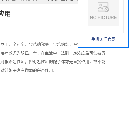
应用
手机访问官网
可尼丁、辛可宁、金鸡纳鞣酸、金鸡纳红、奎宁酸等。
日疟疗效尤为明显。奎宁在血液中，达到一定浓度后可使被寄
程可根治恶性疟，但对恶性疟的配子体亦无直接作用，故不能
。对妊娠子宫有微弱的兴奋作用。