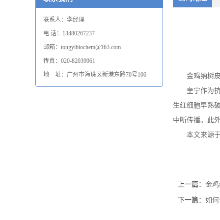
联系人：李经理
电 话：13480267237
邮箱：tongyibiochem@163.com
传真：020-82039961
地 址：广州市海珠区新港东路70号106
金鸡纳树
奎宁作为
生红细胞早熟
中断传播。此
本文来源
上一篇：
金鸡
下一篇：
如何