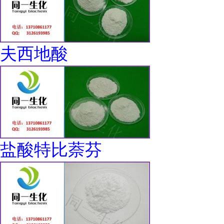
夫西地酸
盐酸特比萘芬